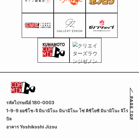
รหัสไปรษณีย์ 180-0003
1-9-9 ยอชิโช-จิ มินามิโนะ มินามิโนะ โซ่ คิชิโยซิ มินามิโนะ จิโร
บิล
อาคาร Yoshikoshi Jizou