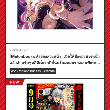
2026.07.29
[Melonbooks สั่งจองล่วงหน้า] เปิดให้สั่งจองล่วงหน้า
แล้วสำหรับชุดลิมิเต็ดเอดิชั่นพร้อมแผ่นรองเล่นพิเศษที่
มีภาพประกอบสุดงดงามของฟูยูกิ โทโจ วาดโดยคุโด!
ความลับของภรรยาสาว
ผสมหลัก
เล่มที่ 6 ล่าสุดของ "ความลับของเจ้าสาวสาว" มี
กำหนดวางจำหน่ายในวันที่ 20 ตุลาคมนี้!