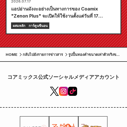
2026.07.17
แอปอ่านมังงะอย่างเป็นทางการของ Coamix
"Zenon Plus" จะเปิดให้ใช้งานตั้งแต่วันที่ 17
กรกฎาคมนี้! แอปนี้อัดแน่นไปด้วยฟีเจอร์มากมายที่จะ
ผสมหลัก
การ์ตูนซีนอน
ทำให้คุณเพลิดเพลินอย่างเต็มที่ รวมถึงฟีเจอร์ "เลือก
บทแรกฟรี" และ "อัปเดตทุกวัน"!
HOME
กลับไปยังรายการข่าวสาร
รูปปั้นทองคำขนาดเท่าตัวจริงของ
เคนชิโร่จากอนิเมะเรื่อง "หมัด
ดาวเหนือ" จะเปิดตัวครั้งแรกใน
ญี่ปุ่นที่ร้านมัตสึซากายะ นาโกย่า!
コアミックス公式ソーシャルメディアアカウント