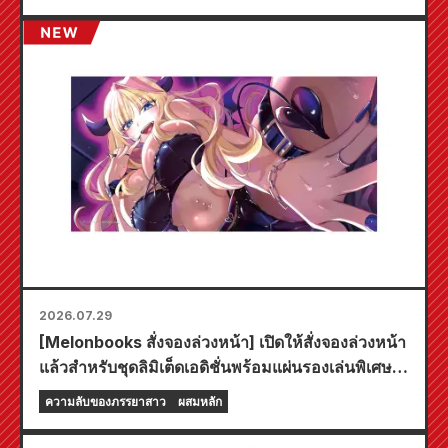
2026.07.29
[Melonbooks สั่งจองล่วงหน้า] เปิดให้สั่งจองล่วงหน้า
แล้วสำหรับชุดลิมิเต็ดเอดิชั่นพร้อมแผ่นรองเล่นพิเศษที่
มีภาพประกอบสุดงดงามของฟูยูกิ โทโจ วาดโดยคุโด!
ความลับของภรรยาสาว
ผสมหลัก
เล่มที่ 6 ล่าสุดของ "ความลับของเจ้าสาวสาว" มี
กำหนดวางจำหน่ายในวันที่ 20 ตุลาคมนี้!