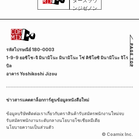
รหัสไปรษณีย์ 180-0003
1-9-9 ยอชิโช-จิ มินามิโนะ มินามิโนะ โซ่ คิชิโยซิ มินามิโนะ จิโร
บิล
อาคาร Yoshikoshi Jizou
ข่าวสาร
แคตตาล็อกการ์ตูน
ข้อมูลหนังสือใหม่
ข้อมูลบริษัท
ติดต่อเรา
เกี่ยวกับตราสินค้า
รับสมัครพนักงานใหม่จบ
รับสมัครพนักงานระดับกลาง
นโยบายโซเชียลมีเดีย
นโยบายความเป็นส่วนตัว
© Coamix Inc.