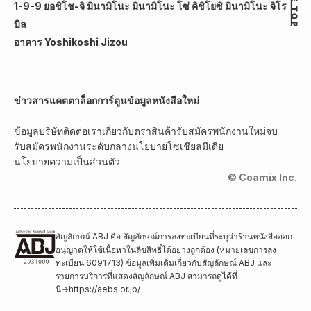
1-9-9 ยอชิโช-จิ มินามิโนะ มินามิโนะ โซ่ คิชิโยซิ มินามิโนะ จิโร
บิล
อาคาร Yoshikoshi Jizou
ข่าวสาร
แคตตาล็อกการ์ตูน
ข้อมูลหนังสือใหม่
ข้อมูลบริษัท
ติดต่อเรา
เกี่ยวกับตราสินค้า
รับสมัครพนักงานใหม่จบ
รับสมัครพนักงานระดับกลาง
นโยบายโซเชียลมีเดีย
นโยบายความเป็นส่วนตัว
© Coamix Inc.
สัญลักษณ์ ABJ คือ สัญลักษณ์การลงทะเบียนที่ระบุว่าร้านหนังสือออก
อนุญาตให้ใช้เนื้อหาในลิขสิทธิ์ได้อย่างถูกต้อง (หมายเลขการลง
ทะเบียน 6091713) ข้อมูลเพิ่มเติมเกี่ยวกับสัญลักษณ์ ABJ และ
รายการบริการที่แสดงสัญลักษณ์ ABJ สามารถดูได้ที่
นี่
→
https://aebs.or.jp/