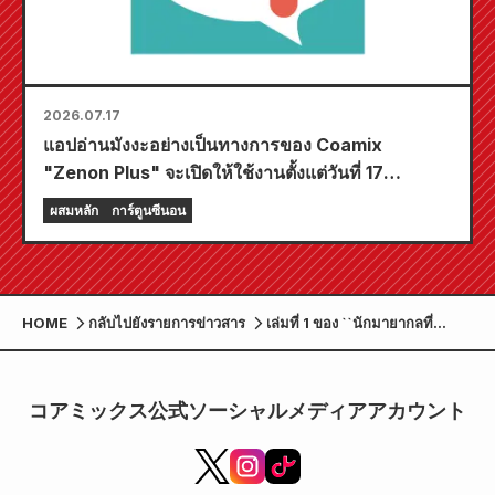
2026.07.17
แอปอ่านมังงะอย่างเป็นทางการของ Coamix
"Zenon Plus" จะเปิดให้ใช้งานตั้งแต่วันที่ 17
กรกฎาคมนี้! แอปนี้อัดแน่นไปด้วยฟีเจอร์มากมายที่จะ
ผสมหลัก
การ์ตูนซีนอน
ทำให้คุณเพลิดเพลินอย่างเต็มที่ รวมถึงฟีเจอร์ "เลือก
บทแรกฟรี" และ "อัปเดตทุกวัน"!
HOME
กลับไปยังรายการข่าวสาร
เล่มที่ 1 ของ ``นักมายากลที่
แข็งแกร่งที่สุดที่ไม่มีสามัญสำนึก''
เรื่องราวของนักมายากลระดับโกง
ที่คนรอบข้างไม่สามารถเข้าใจได้
コアミックス公式ソーシャルメディアアカウント
จะวางจำหน่ายในวันที่ 7 มีนาคม!