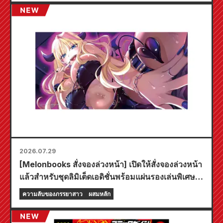
2026.07.29
[Melonbooks สั่งจองล่วงหน้า] เปิดให้สั่งจองล่วงหน้า
แล้วสำหรับชุดลิมิเต็ดเอดิชั่นพร้อมแผ่นรองเล่นพิเศษที่
มีภาพประกอบสุดงดงามของฟูยูกิ โทโจ วาดโดยคุโด!
ความลับของภรรยาสาว
ผสมหลัก
เล่มที่ 6 ล่าสุดของ "ความลับของเจ้าสาวสาว" มี
กำหนดวางจำหน่ายในวันที่ 20 ตุลาคมนี้!