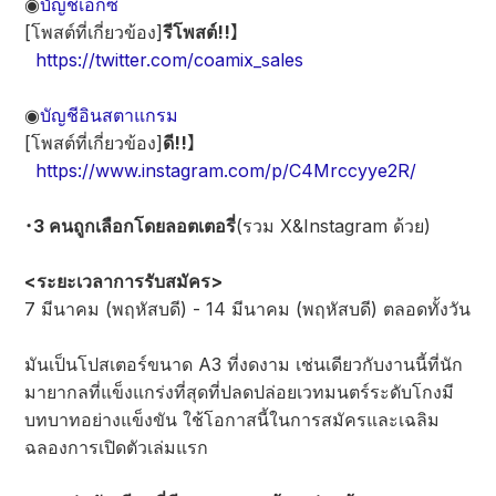
◉
บัญชีเอ็กซ์
[โพสต์ที่เกี่ยวข้อง]
รีโพสต์!!
】
https://twitter.com/coamix_sales
◉
บัญชีอินสตาแกรม
[โพสต์ที่เกี่ยวข้อง]
ดี!!
】
https://www.instagram.com/p/C4Mrccyye2R/
・
3 คนถูกเลือกโดยลอตเตอรี่
(รวม X&Instagram ด้วย)
<ระยะเวลาการรับสมัคร>
7 มีนาคม (พฤหัสบดี) - 14 มีนาคม (พฤหัสบดี) ตลอดทั้งวัน
มันเป็นโปสเตอร์ขนาด A3 ที่งดงาม เช่นเดียวกับงานนี้ที่นัก
มายากลที่แข็งแกร่งที่สุดที่ปลดปล่อยเวทมนตร์ระดับโกงมี
บทบาทอย่างแข็งขัน ใช้โอกาสนี้ในการสมัครและเฉลิม
ฉลองการเปิดตัวเล่มแรก