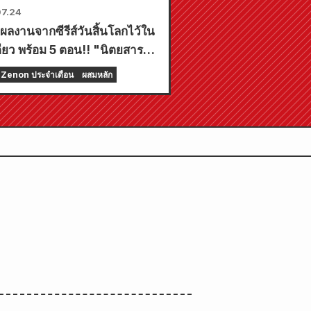
7.24
ผลงานจากซีรีส์วันสิ้นโลกไว้ใน
ียว พร้อม 5 ตอน!! "นิตยสาร
ูนรายเดือน Zenon ฉบับเดือน
Zenon ประจำเดือน
ผสมหลัก
ยน 2026" วางจำหน่ายวันที่
กฎาคม!!