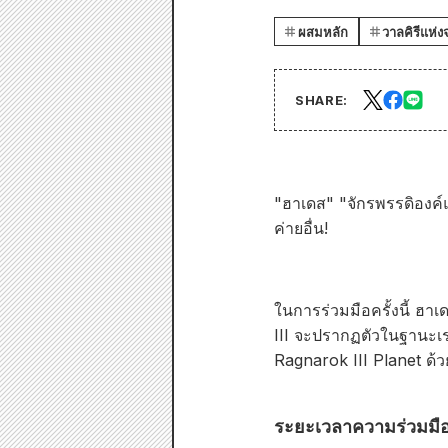
ผสมหลัก
วาลคิรีแห่ง
SHARE:
"ฮาเดส" "จักรพรรดิองค์
ค่ายอื่น!
ในการร่วมมือครั้งนี้ ฮ
III จะปรากฏตัวในฐานะเรน
Ragnarok III Planet ด้ว
ระยะเวลาความร่วมมื