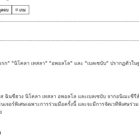
จุดจบ
เกม
แรก" "นิโคลา เทสลา" "อพอลโล" และ "เบลเซบับ" ปรากฏตัวในฐาน
าเดส ฉินซีฮวง นิโคลา เทสลา อพอลโล และเบลเซบับ จากอนิเมะซีร
เจอร์พิเศษเฉพาะการร่วมมือครั้งนี้ และจะมีการจัดเวทีพิเศษร่วม
ย
อ