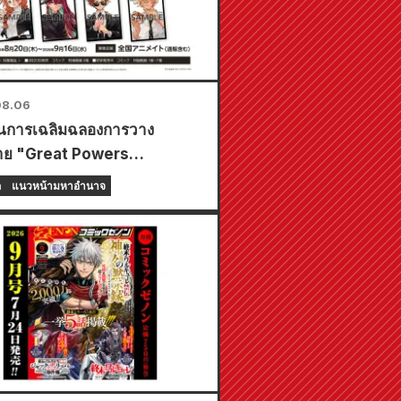
08.06
ป็นการเฉลิมฉลองการวาง
าย "Great Powers
ine" เล่มที่ 8 ล่าสุด ทางร้าน
ก
แนวหน้ามหาอำนาจ
te ทั่วประเทศจะจัดงานอีเวนต์
ช่วงเวลาจำกัด เริ่มตั้งแต่วันที่
งหาคม โดยคุณสามารถรับมินิ
ดพิเศษ (ทั้งหมด 4 แบบ) ได้ที่นี่!