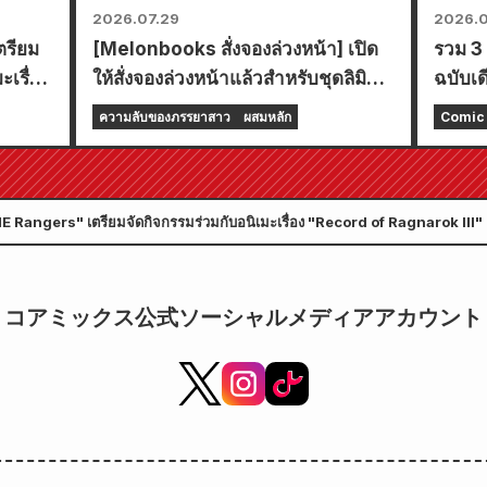
2026.07.29
2026.0
ตรียม
[Melonbooks สั่งจองล่วงหน้า] เปิด
รวม 3 
เรื่อง
ให้สั่งจองล่วงหน้าแล้วสำหรับชุดลิมิ
ฉบับเด
เต็ดเอดิชั่นพร้อมแผ่นรองเล่นพิเศษที่มี
การ์ต
ความลับของภรรยาสาว
ผสมหลัก
Comic 
ภาพประกอบสุดงดงามของฟูยูกิ โทโจ
กันยา
วาดโดยคุโด! เล่มที่ 6 ล่าสุดของ
24 กร
"ความลับของเจ้าสาวสาว" มีกำหนด
INE Rangers" เตรียมจัดกิจกรรมร่วมกับอนิเมะเรื่อง "Record of Ragnarok III"
วางจำหน่ายในวันที่ 20 ตุลาคมนี้!
コアミックス公式ソーシャルメディアアカウント