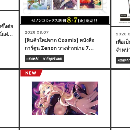
ึ้งต่อ
2026.08.07
ณ์แผ่น
2026.
[สินค้าใหม่จาก Coamix] หนังสือ
เพื่อเ
่าน
การ์ตูน Zenon วางจำหน่าย 7
จำหน่
สิงหาคม (ศุกร์)!
Frontl
ผสมหลัก
การ์ตูนซีนอน
ผสมหลั
Anima
พิเศษใน
20 สิ
การ์ดสุ