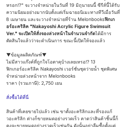
หรอก!?" จะวางจำหน่ายในวันที่ 19 มิถุนายนนี้ ซีรีส์นี้ได้รับ
ความนิยมอย่างมากนับตั้งแต่เริ่มฉายอนิเมะทางทีวีเมื่อวันที่
8 เมษายน และจะวางจำหน่ายที่ร้าน Melonbooks
ฟิกเก
อร์อะคริลิค "Nakayoshi Acrylic Figure Swimsuit
Ver." จะเปิดให้สั่งจองล่วงหน้าในจำนวนจำกัด
ได้มีการ
ตัดสินใจแล้วว่าจะดำเนินการ ขณะนี้เปิดให้จองแล้ว
▼ข้อมูลผลิตภัณฑ์▼
ไม่มีสาวแก๊งค์ที่ถูกใจโอตาคุบ้างเลยเหรอ!? 13
ฟิกเกอร์อะคริลิค Nakayoshi เวอร์ชั่นชุดว่ายน้ำ ชุดพิเศษ
จำหน่ายล่วงหน้าจาก Melonbooks
ราคา (รวมภาษี): 2,750 เยน
สั่งซื้อได้ที่นี่
สินค้าที่เคยขายไปแล้ว เช่น ขาตั้งอะคริลิกและที่รองแก้
วอะคริลิก ต่างก็ขายหมดอย่างรวดเร็ว คาดว่าสินค้าชิ้นนี้ก็
คงจะขายหมดอย่างรวดเร็วเช่นกัน ดังนั้นอย่าลืมซื้อตั้งแต่