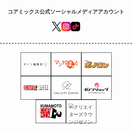
พิเศษจาก Melonbooks พร้อม
ฟิกเกอร์อะคริลิค วางจำหน่าย 19
コアミックス公式ソーシャルメディアアカウント
มิถุนายนนี้!