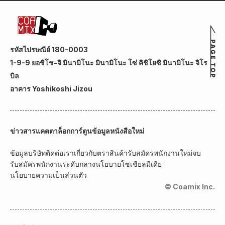
รหัสไปรษณีย์ 180-0003
1-9-9 ยอชิโช-จิ มินามิโนะ มินามิโนะ โซ่ คิชิโยซิ มินามิโนะ จิโร
บิล
อาคาร Yoshikoshi Jizou
ข่าวสาร
แคตตาล็อกการ์ตูน
ข้อมูลหนังสือใหม่
ข้อมูลบริษัท
ติดต่อเรา
เกี่ยวกับตราสินค้า
รับสมัครพนักงานใหม่จบ
รับสมัครพนักงานระดับกลาง
นโยบายโซเชียลมีเดีย
นโยบายความเป็นส่วนตัว
© Coamix Inc.