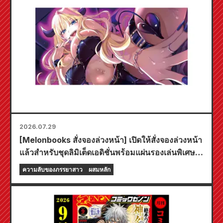
2026.07.29
[Melonbooks สั่งจองล่วงหน้า] เปิดให้สั่งจองล่วงหน้า
แล้วสำหรับชุดลิมิเต็ดเอดิชั่นพร้อมแผ่นรองเล่นพิเศษที่
มีภาพประกอบสุดงดงามของฟูยูกิ โทโจ วาดโดยคุโด!
ความลับของภรรยาสาว
ผสมหลัก
เล่มที่ 6 ล่าสุดของ "ความลับของเจ้าสาวสาว" มี
กำหนดวางจำหน่ายในวันที่ 20 ตุลาคมนี้!