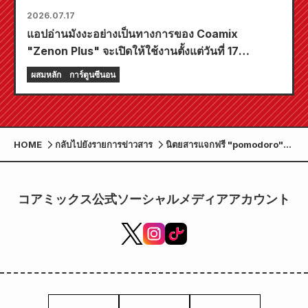
2026.07.17
แอปอ่านมังงะอย่างเป็นทางการของ Coamix
"Zenon Plus" จะเปิดให้ใช้งานตั้งแต่วันที่ 17
กรกฎาคมนี้! แอปนี้อัดแน่นไปด้วยฟีเจอร์มากมายที่จะ
ผสมหลัก
การ์ตูนซีนอน
ทำให้คุณเพลิดเพลินอย่างเต็มที่ รวมถึงฟีเจอร์ "เลือก
บทแรกฟรี" และ "อัปเดตทุกวัน"!
HOME
กลับไปยังรายการข่าวสาร
นิตยสารแจกฟรี "pomodoro"
ฉบับที่ 9 ตีพิมพ์แล้ว ฟีเจอร์พิเศษ
ของฝากจากคุมาโมโตะ!
コアミックス公式ソーシャルメディアアカウント