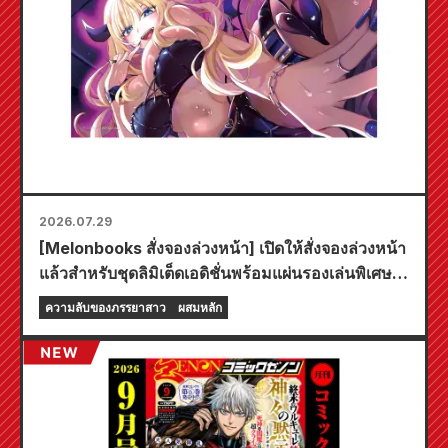
2026.07.29
[Melonbooks สั่งจองล่วงหน้า] เปิดให้สั่งจองล่วงหน้า
แล้วสำหรับชุดลิมิเต็ดเอดิชั่นพร้อมแผ่นรองเล่นพิเศษที่
มีภาพประกอบสุดงดงามของฟูยูกิ โทโจ วาดโดยคุโด!
ความลับของภรรยาสาว
ผสมหลัก
เล่มที่ 6 ล่าสุดของ "ความลับของเจ้าสาวสาว" มี
กำหนดวางจำหน่ายในวันที่ 20 ตุลาคมนี้!