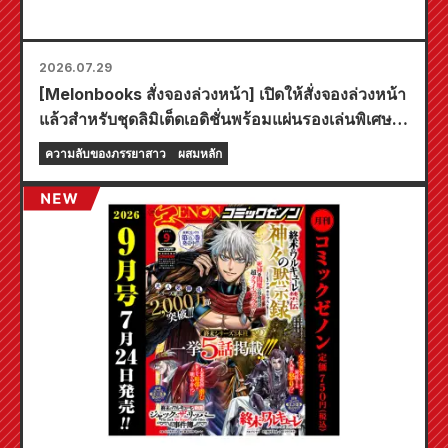
2026.07.29
[Melonbooks สั่งจองล่วงหน้า] เปิดให้สั่งจองล่วงหน้า
แล้วสำหรับชุดลิมิเต็ดเอดิชั่นพร้อมแผ่นรองเล่นพิเศษที่
มีภาพประกอบสุดงดงามของฟูยูกิ โทโจ วาดโดยคุโด!
ความลับของภรรยาสาว
ผสมหลัก
เล่มที่ 6 ล่าสุดของ "ความลับของเจ้าสาวสาว" มี
กำหนดวางจำหน่ายในวันที่ 20 ตุลาคมนี้!