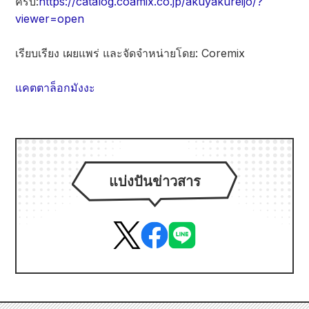
ครับ:
https://catalog.coamix.co.jp/akuyakureijo/?
viewer=open
เรียบเรียง เผยแพร่ และจัดจำหน่ายโดย: Coremix
แคตตาล็อกมังงะ
แบ่งปันข่าวสาร