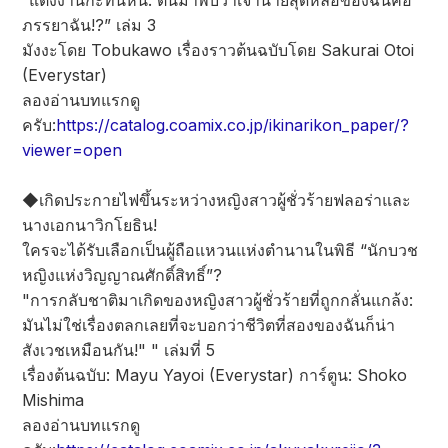
“แต่งงานกะทันหัน: ตื่นมาพบว่าเจ้านายสุดหล่อของฉันคือ
ภรรยาฉัน!?” เล่ม 3
มังงะโดย Tobukawo เรื่องราวต้นฉบับโดย Sakurai Otoi
(Everystar)
ลองอ่านบทแรกดู
ครับ:
https://catalog.coamix.co.jp/ikinarikon_paper/?
viewer=open
◆เกิดประกายไฟขึ้นระหว่างหญิงสาวผู้ชั่วร้ายฟลอร่าและ
นางเอกนาวิกโยธิน!
ใครจะได้รับเลือกเป็นผู้ถือแหวนแห่งตำนานในพิธี “นักบวช
หญิงแห่งวิญญาณศักดิ์สิทธิ์”?
"การกลับชาติมาเกิดของหญิงสาวผู้ชั่วร้ายที่ถูกกลั่นแกล้ง:
มันไม่ใช่เรื่องตลกเลยที่จะบอกว่าชีวิตที่สองของฉันก็น่า
สังเวชเหมือนกัน!" " เล่มที่ 5
เรื่องต้นฉบับ: Mayu Yayoi (Everystar) การ์ตูน: Shoko
Mishima
ลองอ่านบทแรกดู