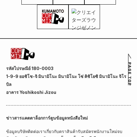
รหัสไปรษณีย์ 180-0003
1-9-9 ยอชิโช-จิ มินามิโนะ มินามิโนะ โซ่ คิชิโยซิ มินามิโนะ จิโร
บิล
อาคาร Yoshikoshi Jizou
ข่าวสาร
แคตตาล็อกการ์ตูน
ข้อมูลหนังสือใหม่
ข้อมูลบริษัท
ติดต่อเรา
เกี่ยวกับตราสินค้า
รับสมัครพนักงานใหม่จบ