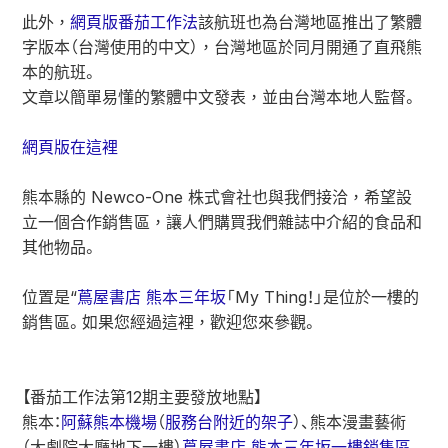
此外，
網頁版番茄工作法
該航班也為台灣地區推出了繁體
字版本（台灣使用的中文），台灣地區於同月開通了直飛熊
本的航班。
文章以簡單易懂的繁體中文發表，並由台灣本地人監督。
網頁版在這裡
熊本縣的 Newco-One 株式會社也與我們接洽，希望設
立一個合作銷售區，讓人們購買我們雜誌中介紹的食品和
其他物品。
位置是“
蔦屋書店 熊本三年坂
「My Thing！」是位於一樓的
銷售區。如果您經過這裡，歡迎您來參觀。
【番茄工作法第12期主要發放地點】
熊本：
阿蘇熊本機場
（
服務台附近的架子
）、
熊本漫畫藝術
（大劇院大廳地下一樓）
蔦屋書店 熊本三年坂
一樓銷售區