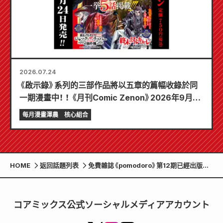
2026.07.24
《啟示錄》系列的三部作品將以五章的篇幅收錄於同
一期漫畫中！ ！ 《月刊Comic Zenon》2026年9月刊
將於7月24日發售！ ！
每月漫畫澤農
核心組合
HOME
返回話題列表
免費雜誌《pomodoro》第12期已經出版。
推薦熊本的早餐、午餐甜點和晚間娛樂！
コアミックス公式ソーシャルメディアアカウント