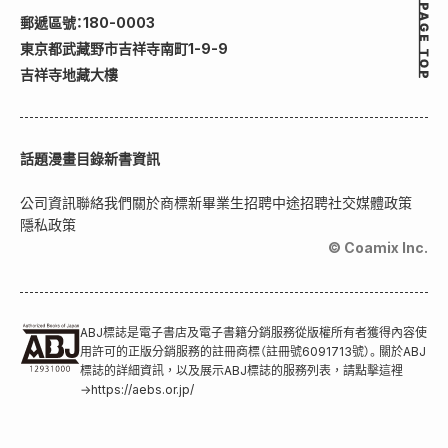
郵遞區號：180-0003
東京都武藏野市吉祥寺南町1-9-9
吉祥寺地藏大樓
話題
漫畫目錄
新書資訊
公司資訊
聯絡我們
關於商標
新畢業生招聘
中途招聘
社交媒體政策
隱私政策
© Coamix Inc.
ABJ標誌是電子書店及電子書籍分銷服務從版權所有者獲得內容使
用許可的正版分銷服務的註冊商標（註冊號6091713號）。關於ABJ
標誌的詳細資訊，以及展示ABJ標誌的服務列表，請點擊這裡
→
https://aebs.or.jp/