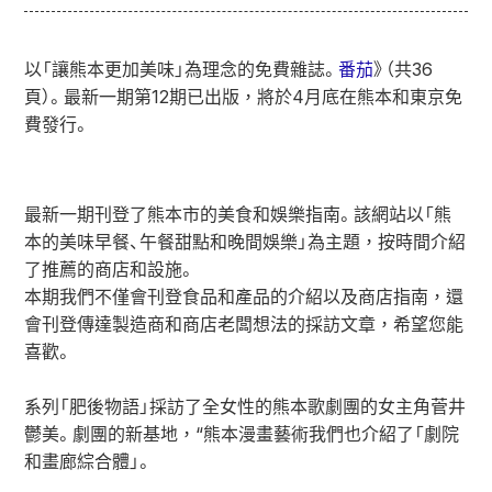
以「讓熊本更加美味」為理念的免費雜誌。
番茄
》（共36
頁）。最新一期第12期已出版，將於4月底在熊本和東京免
費發行。
最新一期刊登了熊本市的美食和娛樂指南。該網站以「熊
本的美味早餐、午餐甜點和晚間娛樂」為主題，按時間介紹
了推薦的商店和設施。
本期我們不僅會刊登食品和產品的介紹以及商店指南，還
會刊登傳達製造商和商店老闆想法的採訪文章，希望您能
喜歡。
系列「肥後物語」採訪了全女性的熊本歌劇團的女主角菅井
鬱美。劇團的新基地，“
熊本漫畫藝術
我們也介紹了「劇院
和畫廊綜合體」。