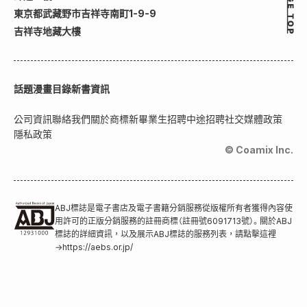
東京都武藏野市吉祥寺南町1-9-9
吉祥寺地藏大樓
話題
漫畫目錄
新書資訊
公司資訊
聯絡我們
關於商標
新畢業生招聘
中途招聘
社交媒體政策
隱私政策
© Coamix Inc.
ABJ標誌是電子書店及電子書籍分銷服務從版權所有者獲得內容使
用許可的正版分銷服務的註冊商標（註冊號6091713號）。關於ABJ
標誌的詳細資訊，以及展示ABJ標誌的服務列表，請點擊這裡
→
https://aebs.or.jp/