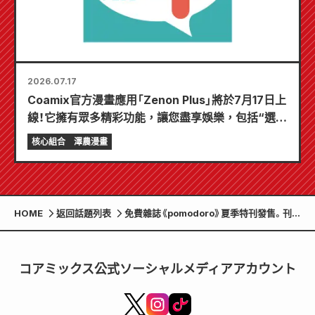
2026.07.17
Coamix官方漫畫應用「Zenon Plus」將於7月17日上
線！它擁有眾多精彩功能，讓您盡享娛樂，包括“選擇
您的第一個免費章節”和“每日更新”！
核心組合
澤農漫畫
HOME
返回話題列表
免費雜誌《pomodoro》夏季特刊發售。刊登
「熊本三大人物」！
コアミックス公式ソーシャルメディアアカウント