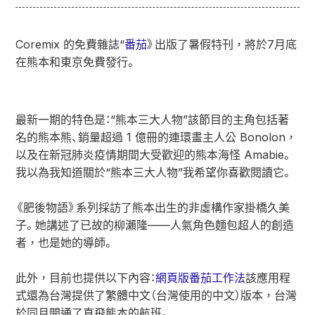
Coremix 的免費雜誌“
番茄
》出版了暑假特刊，將於7月底
在熊本和東京免費發行。
最新一期的特色是：
“熊本三大人物”
該節目的主角包括著
名的熊本熊、銷量超過 1 億冊的連環畫主人公 Bonolon，
以及在新冠肺炎疫情期間大受歡迎的熊本海怪 Amabie。
我以為我知道
關於“熊本三大人物”
我希望你喜歡閱讀它。
《肥後物語》系列採訪了熊本出生的非虛構作家掛橋久美
子。她講述了已故的柳瀨隆——人氣角色麵包超人的創造
者，也是她的導師。
此外，目前也提供以下內容：
網頁版番茄工作法
該應用程
式還為台灣提供了繁體中文（台灣使用的中文）版本，台灣
於同月開通了直飛熊本的航班。