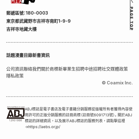
郵遞區號：180-0003
東京都武藏野市吉祥寺南町1-9-9
吉祥寺地藏大樓
話題
漫畫目錄
新書資訊
公司資訊
聯絡我們
關於商標
新畢業生招聘
中途招聘
社交媒體政策
隱私政策
© Coamix Inc.
ABJ標誌是電子書店及電子書籍分銷服務從版權所有者獲得內容使
用許可的正版分銷服務的註冊商標（註冊號6091713號）。關於ABJ
標誌的詳細資訊，以及展示ABJ標誌的服務列表，請點擊這裡
→
https://aebs.or.jp/