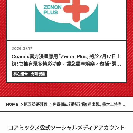
2026.07.17
Coamix官方漫畫應用「Zenon Plus」將於7月17日上
線！它擁有眾多精彩功能，讓您盡享娛樂，包括“選擇
您的第一個免費章節”和“每日更新”！
核心組合
澤農漫畫
HOME
返回話題列表
免費雜誌《番茄》第9期出版。熊本土特產專
刊！
コアミックス公式ソーシャルメディアアカウント