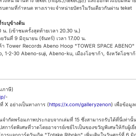
วล่วงหน้าผ่านทาง teket (https://teket.jp/) และออกตั๋วแบบมีหมา
ครบตามที่กำหนด ทางเราจะจำหน่ายบัตรในวันเดียวกันผ่าน teket
่ระบุข้างต้น
 น. (เข้าชมครั้งสุดท้ายเวลา 20.30 น.)
ยวันที่ 9 มิถุนายน (จันทร์) เวลา 17.00 น.
านร้านค้า Tower Records Abeno Hoop "TOWER SPACE ABENO"
oop, 1-2-30 Abeno-suji, Abeno-ku, เมืองโอซาก้า, จังหวัดโอซา
มภาษี)
jp/
-
ันที่ X อย่างเป็นทางการ (
https://x.com/galleryzenon
) เพื่อข้อมูล
นจำกัดพร้อมภาพประกอบจากเล่มที่ 15 ซึ่งสามารถรับได้ที่นี่เท่านั้
การ์ดพิเศษที่วาดโดยอาจารย์เซย์ไรเป็นของขวัญพิเศษให้กับผู้เยี
การแจกการ์ดวันเกิด "Totake Rihoko" เพิ่มเติมในวันศุกร์ที่ 6 มิ