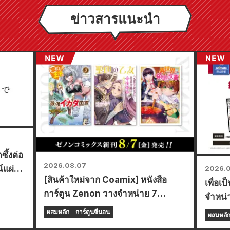
ข่าวสารแนะนำ
ึ้งต่อ
2026.08.07
ณ์แผ่น
2026.
[สินค้าใหม่จาก Coamix] หนังสือ
เพื่อเ
่าน
การ์ตูน Zenon วางจำหน่าย 7
จำหน่
สิงหาคม (ศุกร์)!
Frontl
ผสมหลัก
การ์ตูนซีนอน
ผสมหลั
Anima