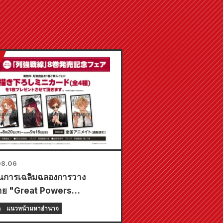
08.06
ป็นการเฉลิมฉลองการวาง
าย "Great Powers
ine" เล่มที่ 8 ล่าสุด ทางร้าน
ก
แนวหน้ามหาอำนาจ
te ทั่วประเทศจะจัดงานอีเวนต์