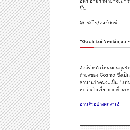
อื่นๆ อีกมากมายก็จะมาวา
ขึ้น
© เซย์ไร/คอร์มิกซ์
"Gachikoi Nenkinjuu ~ฉ
สัตว์ร้ายตัวใหม่ตกหลุม
ตัวยงของ Cosmo ซึ่งเป็น
สาบานว่าตนจะเป็น "แฟนพั
พบว่าเป็นเรื่องยากที่จะร
อ่านตัวอย่างผลงาน!