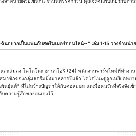
งจำหน่ายด้วยเช่นกัน ผ่านนิทรรศการนี้ คุณจะค้นพบเกี่ยวกับตัว
ันอยากเป็นแฟนกับสตรีมเมอร์ออนไลน์~" เล่ม 1-15 วางจำหน่าย
รักและล้มลง โคโตโนะ ฮานาโอริ (24) พนักงานพาร์ทไทม์ที่ทำงา
สมาชิกของกลุ่มสตรีมมิ่งมาหลายปีแล้ว โคโตโนะดูถูกเหยียดหยาม 
นธุ์แท้" ที่ไม่สร้างปัญหาให้กับคอสมอส แต่เมื่อคนรักที่จริงจัง
ะงับความรู้สึกของตนเองไว้