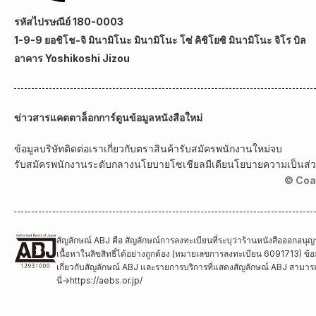
รหัสไปรษณีย์ 180-0003
1-9-9 ยอชิโช-จิ มินามิโนะ มินามิโนะ โซ่ คิชิโยซิ มินามิโนะ จิโร บิล
อาคาร Yoshikoshi Jizou
ข่าวสาร
แคตตาล็อกการ์ตูน
ข้อมูลหนังสือใหม่
ข้อมูลบริษัท
ติดต่อเรา
เกี่ยวกับตราสินค้า
รับสมัครพนักงานใหม่จบ
รับสมัครพนักงานระดับกลาง
นโยบายโซเชียลมีเดีย
นโยบายความเป็นส่ว
© Coa
สัญลักษณ์ ABJ คือ สัญลักษณ์การลงทะเบียนที่ระบุว่าร้านหนังสือออกอนุญ
เนื้อหาในลิขสิทธิ์ได้อย่างถูกต้อง (หมายเลขการลงทะเบียน 6091713) ข้อมู
เกี่ยวกับสัญลักษณ์ ABJ และรายการบริการที่แสดงสัญลักษณ์ ABJ สามารถด
นี่
→
https://aebs.or.jp/