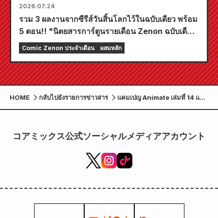
2026.07.24
รวม 3 ผลงานจากซีรีส์วันสิ้นโลกไว้ในฉบับเดียว พร้อม
5 ตอน!! "นิตยสารการ์ตูนรายเดือน Zenon ฉบับเดือน
กันยายน 2026" วางจำหน่ายวันที่ 24 กรกฎาคม!!
Comic Zenon ประจำเดือน
ผสมหลัก
HOME
กลับไปยังรายการข่าวสาร
แคมเปญ Animate เล่มที่ 14 แจก
กระดาษสีพร้อมลายเซ็นต์ที่วาด
โดย Seira นอกจากนี้ยังมีร้านค้า
พิเศษเฉพาะที่ร้านค้าหลัก
コアミックス公式ソーシャルメディアアカウント
Ikebukuro