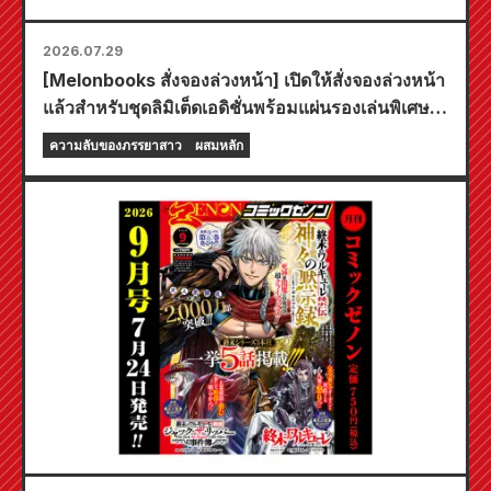
2026.07.29
[Melonbooks สั่งจองล่วงหน้า] เปิดให้สั่งจองล่วงหน้า
แล้วสำหรับชุดลิมิเต็ดเอดิชั่นพร้อมแผ่นรองเล่นพิเศษที่
มีภาพประกอบสุดงดงามของฟูยูกิ โทโจ วาดโดยคุโด!
ความลับของภรรยาสาว
ผสมหลัก
เล่มที่ 6 ล่าสุดของ "ความลับของเจ้าสาวสาว" มี
กำหนดวางจำหน่ายในวันที่ 20 ตุลาคมนี้!