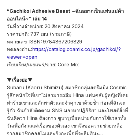
“Gachikoi Adhesive Beast ~ฉันอยากเป็นแฟนแม่ค้า
ออนไลน์~” เล่ม 14
วันที่วางจำหน่าย: 20 สิงหาคม 2024
ราคาปกติ: 737 เยน (รวมภาษี)
หมายเลข ISBN：9784867206829
ทดลองอ่าน:
https://catalog.coamix.co.jp/gachikoi/?
viewer=open
เรียบเรียง/เผยแพร่/ขาย: Core Mix
▼เรื่องย่อ▼
Subaru (Kaoru Shimizu) สมาชิกกลุ่มสตรีมมิง Cosmic
รู้สึกหนักใจที่เขาไม่สามารถลืม Hina แฟนคลับผู้หญิงที่เคย
ทำร้ายเขาและลักพาตัวและจำคุกเขาด้วยซ้ำ ก่อนที่ฉันจะ
รู้ตัว ฉันกำลังติดตาม SNS มองหาปฏิกิริยา และโพสต์สิ่งที่
ฉันคิดว่า Hina ต้องการ ซูบารุเบื่อหน่ายกับการใช้เวลาทั้ง
วันเพื่อกังวลแต่เรื่องของตัวเอง เขาจึงขอความช่วยเหลือ
จากสมาชิกคอสโมและกิงกะเพื่อที่จะลืมฮินะ...