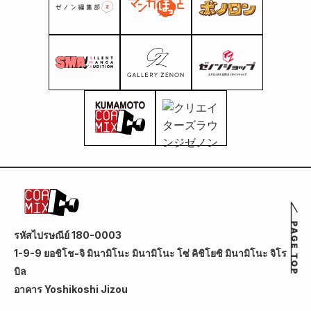
รหัสไปรษณีย์ 180-0003
1-9-9 ยอชิโช-จิ มินามิโนะ มินามิโนะ โซ่ คิชิโยซิ มินามิโนะ จิโร
บิล
อาคาร Yoshikoshi Jizou